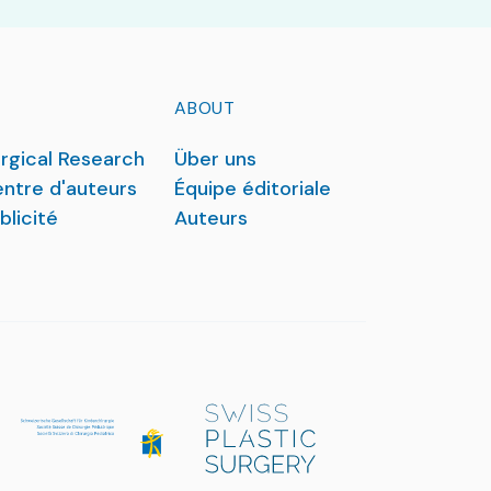
emerged, but they often vary
regionally and are controversial. All
these approaches aim to optimize
surgical timing based on patient
ABOUT
physiology and concomitant
injuries.
rgical Research
Über uns
ntre d'auteurs
Équipe éditoriale
blicité
Auteurs