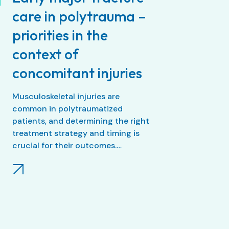
care in polytrauma –
priorities in the
context of
concomitant injuries
Musculoskeletal injuries are
common in polytraumatized
patients, and determining the right
treatment strategy and timing is
crucial for their outcomes.
Recently, several fracture fixation
strategies like Safe Definitive
Surgery (SDS), Early Appropriate
Care (EAC), and Prompt
Individualized and Safe
Management (PRISM) have