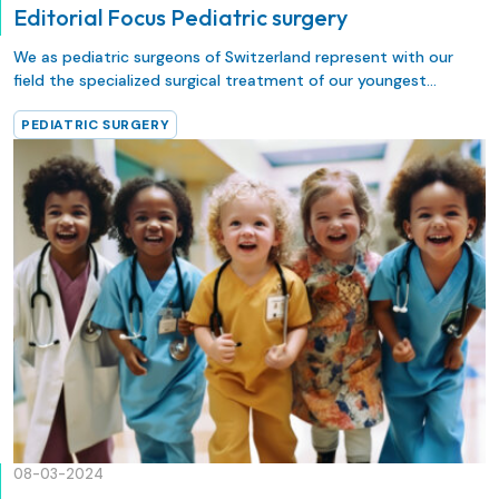
Editorial Focus Pediatric surgery
We as pediatric surgeons of Switzerland represent with our
field the specialized surgical treatment of our youngest
members of the society. The first “focus” of the new digital
PEDIATRIC SURGERY
issue of Swiss Knife is dedicated to pediatric surgery and we
are very proud to share some exciting and innovative articles
from various areas of pediatric surgery.
Dr. Viktoria Pfeifle S/K
Editorial Board Member
08-03-2024