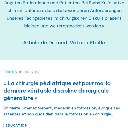
jüngsten Patientinnen und Patienten. Bei Swiss Knife setze
ich mich dafür ein, dass die besonderen Anforderungen
unseres Fachgebietes im chirurgischen Diskurs präsent
bleiben und weiterentwickelt werden.»
Article de Dr. med. Viktoria Pfeifle
FOCUS
08-06-2026
« La chirurgie pédiatrique est pour moi la
dernière véritable discipline chirurgicale
généraliste »
Dr. Maite Jiménez Siebert, médecin en formation, évoque ses
attentes et son quotidien dans la formation en chirurgie
pédiatrique, ainsi que l’avenir de la spécialité du point de vue
EDUCATION
d’une jeune chirurgienne pédiatre.