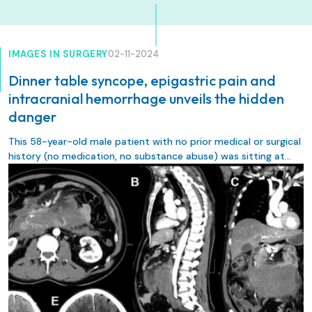
IMAGES IN SURGERY
02-11-2024
Dinner table syncope, epigastric pain and
intracranial hemorrhage unveils the hidden
danger
This 58-year-old male patient with no prior medical or surgical
history (no medication, no substance abuse) was sitting at
dinner with his wife, when he suddenly felt epigastric pain and
upon standing up, lost consciousness, fell and hit his head on
the floor. He regained consciousness upon arrival of the
ambulance and, except for disorientation, was neurologically
not impaired.