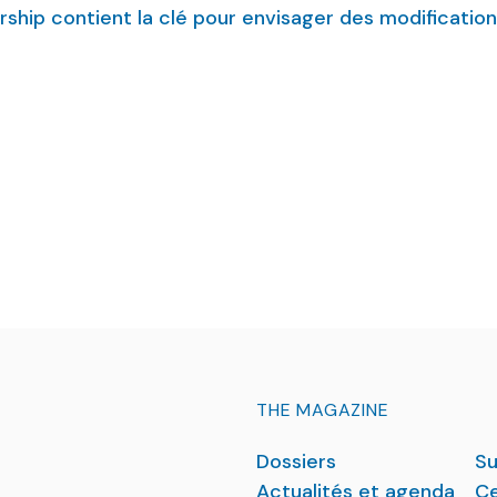
rship contient la clé pour envisager des modifications
médecine hautement spécialisée (MHS), une deman
THE MAGAZINE
Dossiers
Su
Actualités et agenda
Ce