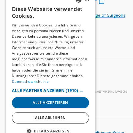
Diese Webseite verwendet
GERMAN
Cookies.
a publication of the
Swiss College of Surgeons
FRENCH
Wir verwenden Cookies, um Inhalte und
Anzeigen zu personalisieren und unseren
Datenverkehr zu analysieren. Wir geben
Informationen über Ihre Nutzung unserer
Website auch an unsere Werbe- und
Analysepartner weiter, die diese
möglicherweise mit anderen Informationen
kombinieren, die Sie ihnen bereitgestellt
BASIC ORGANIZATIONS
haben oder die sie im Rahmen Ihrer
Nutzung ihrer Dienste gesammelt haben.
Datenschutzrichtlinie
ALLE PARTNER ANZEIGEN
(1910) →
ALLE AKZEPTIEREN
ALLE ABLEHNEN
DETAILS ANZEIGEN
© 2026
Swiss-Knife
Impressum
Privacy Policy