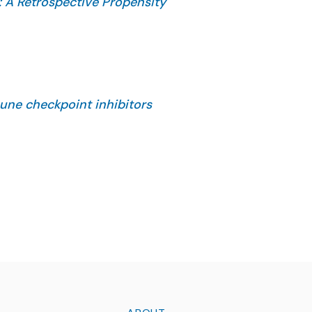
 A Retrospective Propensity
5 Oct 9. PMID: 41072245.
mune checkpoint inhibitors
ology. Published online March