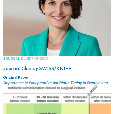
JOURNAL CLUB
17-12-2025
Journal Club by SWISS/KNIFE
Original Paper
"Importance of Perioperative Antibiotic Timing in Elective and
Emergency Colorectal Surgery"
Sarah Peisl, Guido Beldi, Rami Sommerstein, Andreas
Widmer, Stephan Harbarth, Beat Schnüriger.
J Am Coll Surg. 2025 Nov 10. doi:
10.1097/XCS.0000000000001686.