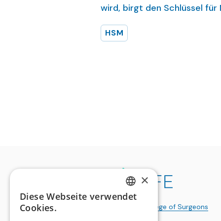
wird, birgt den Schlüssel fü
Hochspezialisierten Medizin
HSM
×
Diese Webseite verwendet
GERMAN
Cookies.
a publication of the
Swiss College of Surgeons
FRENCH