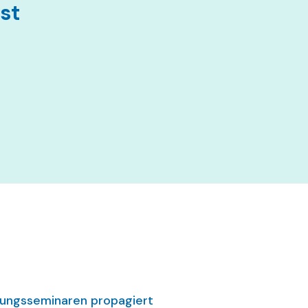
st
ührungsseminaren propagiert