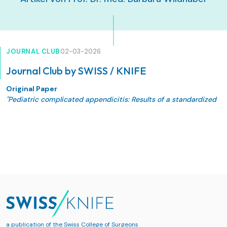
JOURNAL CLUB
02-03-2026
Journal Club by SWISS / KNIFE
Original Paper
"Pediatric complicated appendicitis: Results of a standardized
antibiotic protocol in a tertiary center"
Studer E, Flament-Viricel C, Calinescu AM, Wildhaber BE.
J Pediatr Surg. 2025 Dec 8;61(3):162862. doi:
10.1016/j.jpedsurg.2025.162862. Online ahead of print.
a publication of the
Swiss College of Surgeons