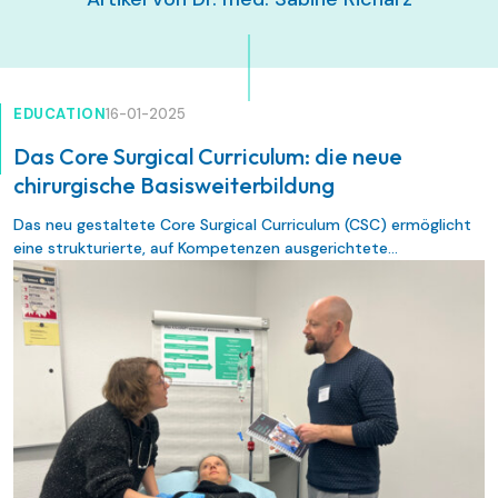
EDUCATION
16-01-2025
Das Core Surgical Curriculum: die neue
chirurgische Basisweiterbildung
Das neu gestaltete Core Surgical Curriculum (CSC) ermöglicht
eine strukturierte, auf Kompetenzen ausgerichtete
Weiterbildung in den ersten zwei Jahren Chirurgie. Das CSC
umfasst drei Teile und wird mit einem Zertifikat abgeschlossen,
das einige chirurgische Fachgebiete anstelle des Basisexamens
für die Zulassung zur Facharztprüfung anerkennen.