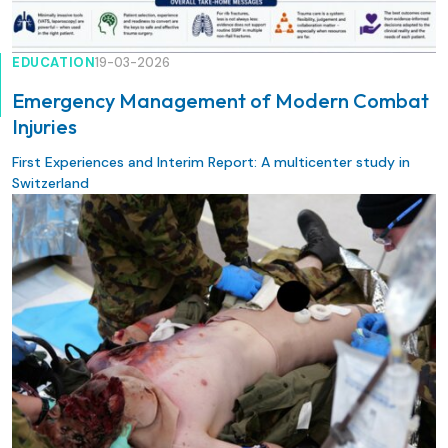
EDUCATION
19-03-2026
Emergency Management of Modern Combat
Injuries
First Experiences and Interim Report: A multicenter study in
Switzerland