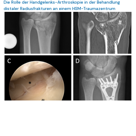
Die Rolle der Handgelenks-Arthroskopie in der Behandlung
distaler Radiusfrakturen an einem HSM-Traumazentrum