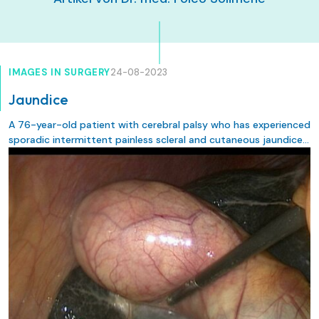
IMAGES IN SURGERY
24-08-2023
Jaundice
A 76-year-old patient with cerebral palsy who has experienced
sporadic intermittent painless scleral and cutaneous jaundice
is referred to surgery consultation for evaluation of
cholecystectomy for cholecystolithiasis.