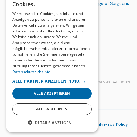
Cookies.
a publication of the
Swiss College of Surgeons
FRENCH
Wir verwenden Cookies, um Inhalte und
Anzeigen zu personalisieren und unseren
Datenverkehr zu analysieren. Wir geben
Informationen über Ihre Nutzung unserer
Website auch an unsere Werbe- und
Analysepartner weiter, die diese
möglicherweise mit anderen Informationen
kombinieren, die Sie ihnen bereitgestellt
BASIC ORGANIZATIONS
haben oder die sie im Rahmen Ihrer
Nutzung ihrer Dienste gesammelt haben.
Datenschutzrichtlinie
ALLE PARTNER ANZEIGEN
(1910) →
ALLE AKZEPTIEREN
ALLE ABLEHNEN
DETAILS ANZEIGEN
© 2026
Swiss-Knife
Impressum
Privacy Policy