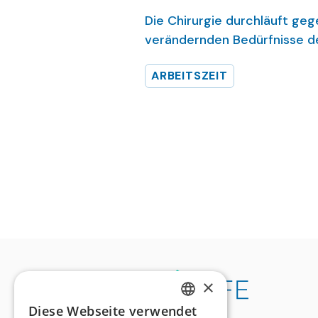
Die Chirurgie durchläuft geg
verändernden Bedürfnisse de
Arbeitsbelastung und der N
ARBEITSZEIT
Arbeitsinhaltes, der bestehe
Es gilt, jetzt die Weichen in 
Wichtigkeit der Arbeitszeitg
einem kooperativen Ansatz 
×
Diese Webseite verwendet
GERMAN