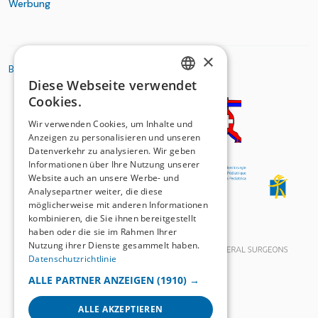
Werbung
×
BASIC ORGANIZATIONS
Diese Webseite verwendet
GERMAN
Cookies.
FRENCH
Wir verwenden Cookies, um Inhalte und
Anzeigen zu personalisieren und unseren
Datenverkehr zu analysieren. Wir geben
Informationen über Ihre Nutzung unserer
Website auch an unsere Werbe- und
Analysepartner weiter, die diese
möglicherweise mit anderen Informationen
kombinieren, die Sie ihnen bereitgestellt
haben oder die sie im Rahmen Ihrer
Nutzung ihrer Dienste gesammelt haben.
Datenschutzrichtlinie
ALLE PARTNER ANZEIGEN
(1910) →
ALLE AKZEPTIEREN