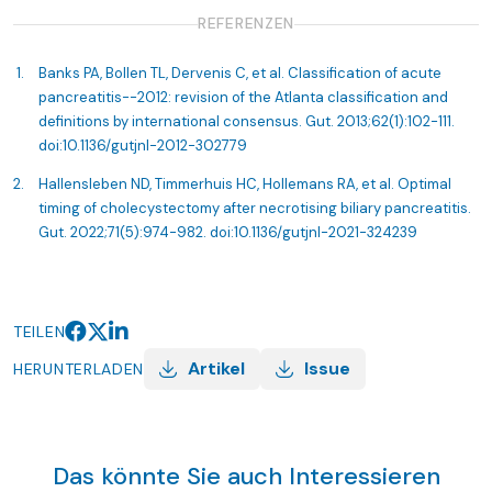
REFERENZEN
Banks PA, Bollen TL, Dervenis C, et al. Classification of acute
pancreatitis--2012: revision of the Atlanta classification and
definitions by international consensus. Gut. 2013;62(1):102-111.
doi:10.1136/gutjnl-2012-302779
Hallensleben ND, Timmerhuis HC, Hollemans RA, et al. Optimal
timing of cholecystectomy after necrotising biliary pancreatitis.
Gut. 2022;71(5):974-982. doi:10.1136/gutjnl-2021-324239
TEILEN
Artikel
Issue
HERUNTERLADEN
Das könnte Sie auch Interessieren