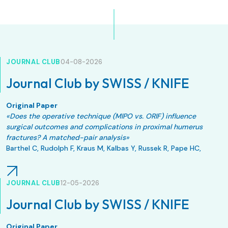
JOURNAL CLUB
04-08-2026
Journal Club by SWISS / KNIFE
Original Paper
«Does the operative technique (MIPO vs. ORIF) influence
surgical outcomes and complications in proximal humerus
fractures? A matched-pair analysis»
Barthel C, Rudolph F, Kraus M, Kalbas Y, Russek R, Pape HC,
Allemann F.
Eur J Trauma Emerg Surg. 2026 May 11;52(1):161. doi:
10.1007/s00068-026-03212-6.
JOURNAL CLUB
12-05-2026
Journal Club by SWISS / KNIFE
Original Paper