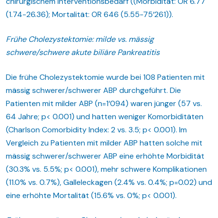
chirurgischem Interventionsbedarf ((Morbidität: OR 6.77
(1.74-26.36); Mortalität: OR 646 (5.55-75‘261)).
Frühe Cholezystektomie: milde vs. mässig
schwere/schwere
akute biliäre Pankreatitis
Die frühe Cholezystektomie wurde bei 108 Patienten mit
mässig schwerer/schwerer ABP durchgeführt. Die
Patienten mit milder ABP (n=1‘094) waren jünger (57 vs.
64 Jahre; p< 0.001) und hatten weniger Komorbiditäten
(Charlson Comorbidity Index: 2 vs. 3.5; p< 0.001). Im
Vergleich zu Patienten mit milder ABP hatten solche mit
mässig schwerer/schwerer ABP eine erhöhte Morbidität
(30.3% vs. 5.5%; p< 0.001), mehr schwere Komplikationen
(11.0% vs. 0.7%), Galleleckagen (2.4% vs. 0.4%; p=0.02) und
eine erhöhte Mortalität (15.6% vs. 0%; p< 0.001).