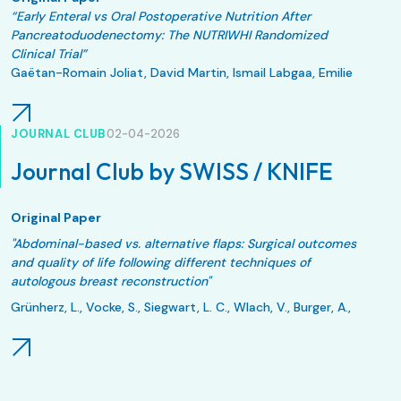
“Early Enteral vs Oral Postoperative Nutrition After
Pancreatoduodenectomy: The NUTRIWHI Randomized
Clinical Trial”
Gaëtan-Romain Joliat, David Martin, Ismail Labgaa, Emilie
Uldry, Emmanuel Melloul, Nermin Halkic, Alessandra
Cristaudi, Pietro Majno-Hurst, Gioia Pozza, David Fuks, Ugo
Marchese, Nicolas Demartines, Markus Schäfer
JOURNAL CLUB
02-04-2026
JAMA Surg. 2026 Apr 22:e261048. doi: 10.1001
Journal Club by SWISS / KNIFE
Original Paper
"Abdominal-based vs. alternative flaps: Surgical outcomes
and quality of life following different techniques of
autologous breast reconstruction"
Grünherz, L., Vocke, S., Siegwart, L. C., Wlach, V., Burger, A.,
Giovanoli, P., Lindenblatt, N., & Fontein, D. B. Y.
JPRAS Open. 2025;48:644-653. Published 2025 Dec 20.
doi:10.1016/j.jpra.2025.12.011