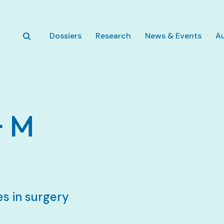
Zum Hauptinhalt springen
Dossiers
Research
News & Events
A
+ M
s in surgery