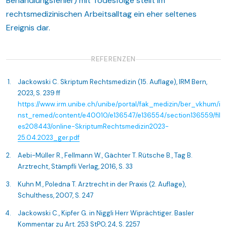
Behandlungsfehler) mit Todesfolge stellt im
rechtsmedizinischen Arbeitsalltag ein eher seltenes
Ereignis dar.
REFERENZEN
Jackowski C. Skriptum Rechtsmedizin (15. Auflage), IRM Bern,
2023, S. 239 ff
https://www.irm.unibe.ch/unibe/portal/fak_medizin/ber_vkhum/i
nst_remed/content/e40010/e136547/e136554/section136559/fil
es208443/online-SkriptumRechtsmedizin2023-
25.04.2023_ger.pdf
Aebi-Müller R., Fellmann W., Gächter T. Rütsche B., Tag B.
Arztrecht, Stämpfli Verlag, 2016, S. 33
Kuhn M., Poledna T. Arztrecht in der Praxis (2. Auflage),
Schulthess, 2007, S. 247
Jackowski C., Kipfer G. in Niggli Herr Wiprächtiger. Basler
Kommentar zu Art. 253 StPO, 24, S. 2257