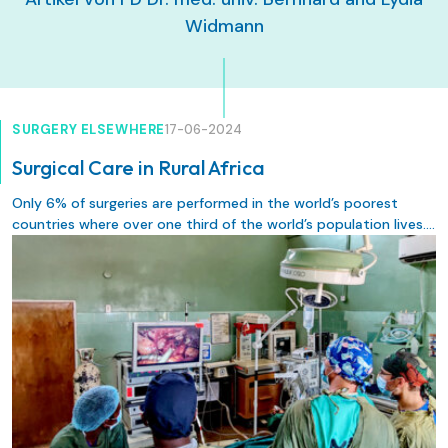
Widmann
SURGERY ELSEWHERE
17-06-2024
Surgical Care in Rural Africa
Only 6% of surgeries are performed in the world’s poorest
1
countries where over one third of the world’s population lives.
Malawi has one of the lowest surgeon densities worldwide, with
around 50 surgeons (of which 50% are general surgeons) for a
2
population of 20 million.
However, 35% of Malawi’s population
3
live with a condition requiring surgical care.
This article
describes some of the challenges of providing surgical care in
rural Malawi.