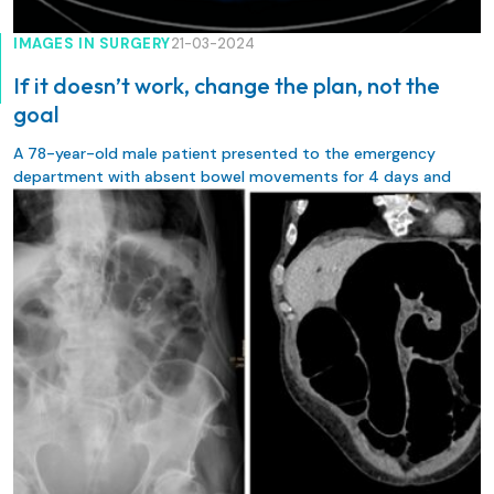
IMAGES IN SURGERY
21-03-2024
If it doesn’t work, change the plan, not the
goal
A 78-year-old male patient presented to the emergency
department with absent bowel movements for 4 days and
increasing abdominal pain and cramps.