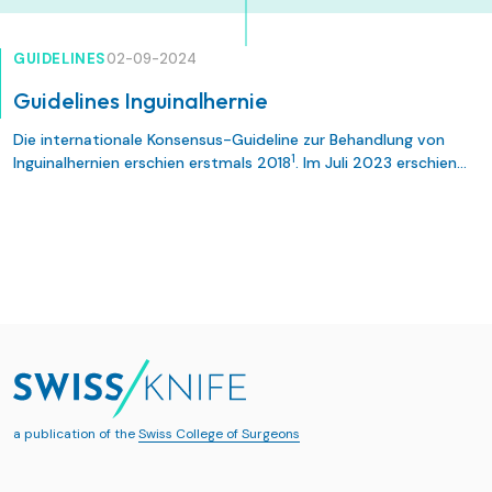
GUIDELINES
02-09-2024
Guidelines Inguinalhernie
Die internationale Konsensus-Guideline zur Behandlung von
1
Inguinalhernien erschien erstmals 2018
. Im Juli 2023 erschien
das erste Update der Leitlinie, die von allen kontinentalen
Herniengesellschaften, der
Endo Hernia Society
und der
2
European Society for Endoscopic Surgery
anerkannt wurde
.
a publication of the
Swiss College of Surgeons