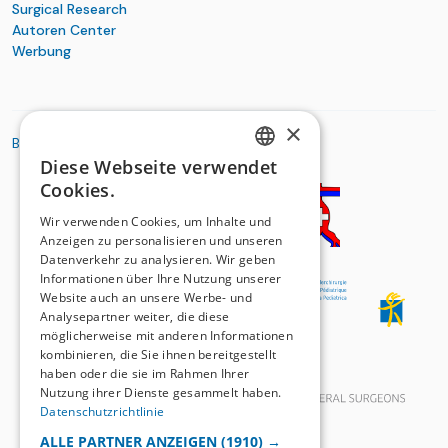
Surgical Research
Autoren Center
Werbung
×
BASIC ORGANIZATIONS
Diese Webseite verwendet
GERMAN
Cookies.
FRENCH
Wir verwenden Cookies, um Inhalte und
Anzeigen zu personalisieren und unseren
Datenverkehr zu analysieren. Wir geben
Informationen über Ihre Nutzung unserer
Website auch an unsere Werbe- und
Analysepartner weiter, die diese
möglicherweise mit anderen Informationen
kombinieren, die Sie ihnen bereitgestellt
haben oder die sie im Rahmen Ihrer
Nutzung ihrer Dienste gesammelt haben.
Datenschutzrichtlinie
ALLE PARTNER ANZEIGEN
(1910) →